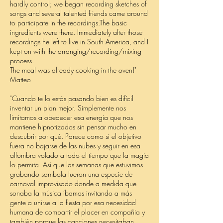
hardly control; we began recording sketches of
songs and several talented friends came around
to participate in the recordings.The basic
ingredients were there. Immediately after those
recordings he left to live in South America, and I
kept on with the arranging/recording/mixing
process.
The meal was already cooking in the oven!"
Matteo
"Cuando te lo estás pasando bien es difícil
inventar un plan mejor. Simplemente nos
limitamos a obedecer esa energia que nos
mantiene hipnotizados sin pensar mucho en
descubrir por qué. Parece como si el objetivo
fuera no bajarse de las nubes y seguir en esa
alfombra voladora todo el tiempo que la magia
lo permita. Así que las semanas que estuvimos
grabando sambola fueron una especie de
carnaval improvisado donde a medida que
sonaba la música íbamos invitando a más
gente a unirse a la fiesta por esa necesidad
humana de compartir el placer en compañia y
también porque las canciones necesitaban