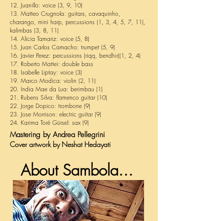
12. Juanillo: voice (3, 9, 10)
13. Matteo Crugnola: guitars, cavaquinho,
charango, mini harp, percussions (1, 3, 4, 5, 7, 11),
kalimbas (3, 8, 11)
14. Alicia Tamariz: voice (5, 8)
15. Juan Carlos Camacho: trumpet (5, 9)
16. Javier Perez: percussions (riqq, bendhir)(1, 2, 4)
17. Roberto Mattei: double bass
18. Isabelle Liptay: voice (3)
19. Marco Modica: violin (2, 11)
20. India Mae da Lua: berimbau (1)
21. Rubens Silva: flamenco guitar (10)
22. Jorge Dopico: trombone (9)
23. Jose Morrison: electric guitar (9)
24. Karima Toré Gürsel: sax (9)
Mastering by Andrea Pellegrini
Cover artwork by Neshat Hedayati
About Sambola...