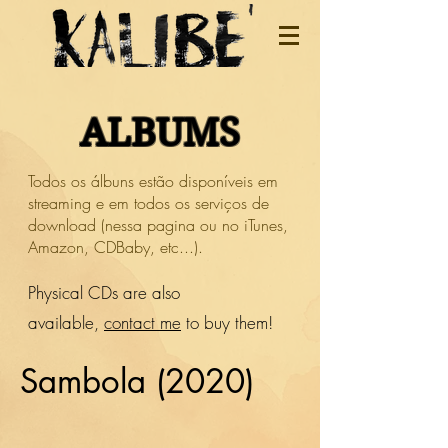
ALBUMS
Todos os álbuns estão disponíveis em
streaming e em todos os serviços de
download (nessa pagina ou no iTunes,
Amazon, CDBaby, etc...).
Physical CDs are also
available,
contact me
to buy them!
Sambola (2020)