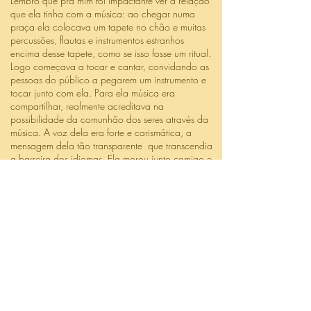
Lembro que pra mim foi impactante ver a relação
que ela tinha com a música: ao chegar numa
praça ela colocava um tapete no chão e muitas
percussões, flautas e instrumentos estranhos
encima desse tapete, como se isso fosse um ritual.
Logo começava a tocar e cantar, convidando as
pessoas do público a pegarem um instrumento e
tocar junto com ela. Para ela música era
compartilhar, realmente acreditava na
possibilidade da comunhão dos seres através da
música. A voz dela era forte e carismática, a
mensagem dela tão transparente que transcendia
a barreira dos idiomas. Ela morou junto comigo e
Ermanno Panta alguns meses, e nós fazíamos
música o tempo todo. Depois ela voltou para o
Brasil; durante dez anos ficamos em contato mas
nos encontramos muito pouco. Ao final do ano
2015 eu liguei pra ela, e perguntei se ela tinha
gravado aquelas músicas que tocávamos juntos.
Ela falou que não, e que já fazia um tempo que
estava pedindo pra o céu que alguém a ajudasse
naquele processo, e que também tinha muitas
músicas novas. Esse foi o início desse álbum!"