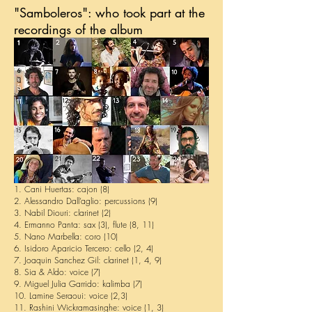
"Samboleros": who took part at the
recordings of the album
1. Cani Huertas: cajon (8)
2. Alessandro Dall’aglio: percussions (9)
3. Nabil Diouri: clarinet (2)
4. Ermanno Panta: sax (3), flute (8, 11)
5. Nano Marbella: coro (10)
6. Isidoro Aparicio Tercero: cello (2, 4)
7. Joaquin Sanchez Gil: clarinet (1, 4, 9)
8. Sia & Aldo: voice (7)
9. Miguel Julia Garrido: kalimba (7)
10. Lamine Seraoui: voice (2,3)
11. Rashini Wickramasinghe: voice (1, 3)