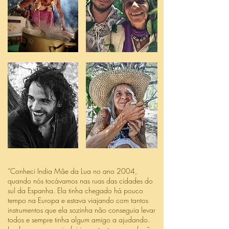
“Conheci India Mãe da Lua no ano 2004,
quando nós tocávamos nas ruas das cidades do
sul da Espanha. Ela tinha chegado há pouco
tempo na Europa e estava viajando com tantos
instrumentos que ela sozinha não conseguia levar
todos e sempre tinha algum amigo a ajudando.